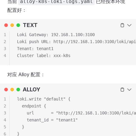
当前
已经按本环境
alloy-k8s-loki-logs.yaml
配置好：
TEXT
1
Loki Gateway: 192.168.1.100:3100
2
Loki push URL: http://192.168.1.100:3100/loki/api
3
Tenant: tenant1
4
Cluster label: xxx-k8s
对应 Alloy 配置：
ALLOY
1
loki.write "default" {
2
  endpoint {
3
    url       = "http://192.168.1.100:3100/loki/a
4
    tenant_id = "tenant1"
5
  }
6
}