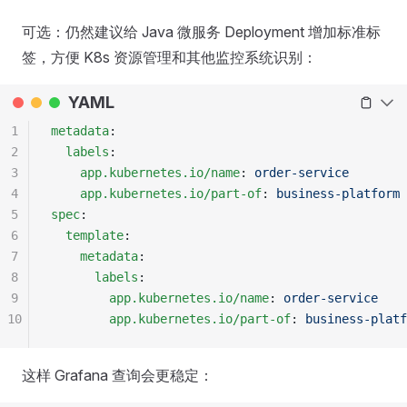
可选：仍然建议给 Java 微服务 Deployment 增加标准标
签，方便 K8s 资源管理和其他监控系统识别：
YAML
1
metadata
:
2
  labels
:
3
    app.kubernetes.io/name
: 
order-service
4
    app.kubernetes.io/part-of
: 
business-platform
5
spec
:
6
  template
:
7
    metadata
:
8
      labels
:
9
        app.kubernetes.io/name
: 
order-service
10
        app.kubernetes.io/part-of
: 
business-platf
这样 Grafana 查询会更稳定：