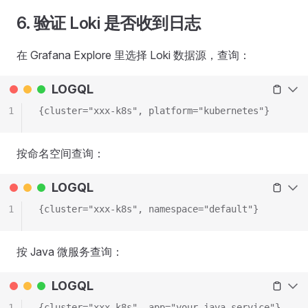
6. 验证 Loki 是否收到日志
在 Grafana Explore 里选择 Loki 数据源，查询：
LOGQL
1
{cluster="xxx-k8s", platform="kubernetes"}
按命名空间查询：
LOGQL
1
{cluster="xxx-k8s", namespace="default"}
按 Java 微服务查询：
LOGQL
1
{cluster="xxx-k8s", app="your-java-service"}