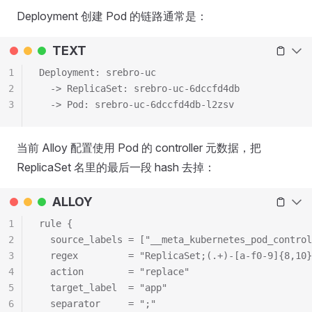
Deployment 创建 Pod 的链路通常是：
TEXT
1
Deployment: srebro-uc
2
  -> ReplicaSet: srebro-uc-6dccfd4db
3
  -> Pod: srebro-uc-6dccfd4db-l2zsv
当前 Alloy 配置使用 Pod 的 controller 元数据，把
ReplicaSet 名里的最后一段 hash 去掉：
ALLOY
1
rule {
2
  source_labels = ["__meta_kubernetes_pod_control
3
  regex         = "ReplicaSet;(.+)-[a-f0-9]{8,10}
4
  action        = "replace"
5
  target_label  = "app"
6
  separator     = ";"