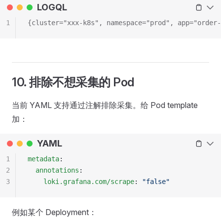
LOGQL
1
{cluster="xxx-k8s", namespace="prod", app="order-
10. 排除不想采集的 Pod
当前 YAML 支持通过注解排除采集。给 Pod template
加：
YAML
1
metadata
:
2
  annotations
:
3
    loki.grafana.com/scrape
: 
"false"
例如某个 Deployment：