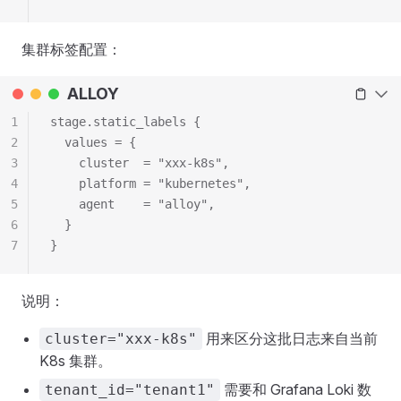
集群标签配置：
ALLOY
1
stage.static_labels {
2
  values = {
3
    cluster  = "xxx-k8s",
4
    platform = "kubernetes",
5
    agent    = "alloy",
6
  }
7
}
说明：
用来区分这批日志来自当前
cluster="xxx-k8s"
K8s 集群。
需要和 Grafana Loki 数
tenant_id="tenant1"