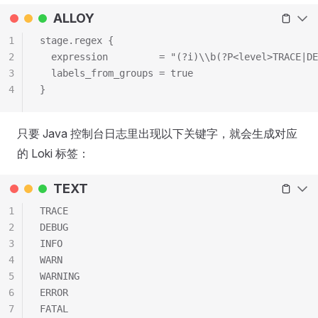
ALLOY
1
stage.regex {
2
  expression         = "(?i)\\b(?P<level>TRACE|DE
3
  labels_from_groups = true
4
}
只要 Java 控制台日志里出现以下关键字，就会生成对应
的 Loki 标签：
TEXT
1
TRACE
2
DEBUG
3
INFO
4
WARN
5
WARNING
6
ERROR
7
FATAL