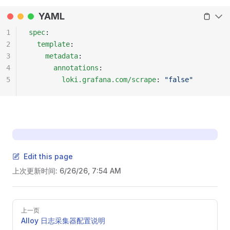
YAML
1
spec
:
2
  template
:
3
    metadata
:
4
      annotations
:
5
        loki.grafana.com/scrape
: 
"false"
Edit this page
上次更新时间:
6/26/26, 7:54 AM
Pager
上一页
Alloy 日志采集器配置说明