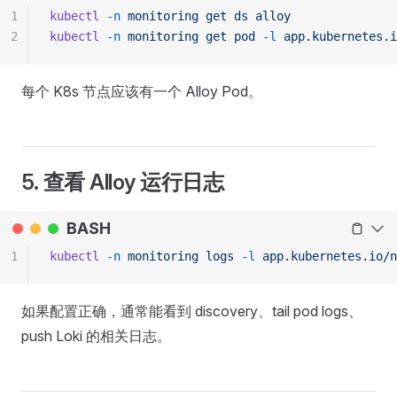
1
kubectl
 -n
 monitoring
 get
 ds
 alloy
2
kubectl
 -n
 monitoring
 get
 pod
 -l
 app.kubernetes.i
每个 K8s 节点应该有一个 Alloy Pod。
5. 查看 Alloy 运行日志
BASH
1
kubectl
 -n
 monitoring
 logs
 -l
 app.kubernetes.io/n
如果配置正确，通常能看到 discovery、tail pod logs、
push Loki 的相关日志。