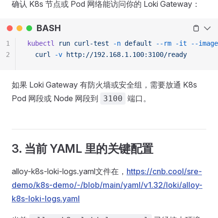
确认 K8s 节点或 Pod 网络能访问你的 Loki Gateway：
BASH
1
kubectl
 run
 curl-test
 -n
 default
 --rm
 -it
 --image
2
  curl
 -v
 http://192.168.1.100:3100/ready
如果 Loki Gateway 有防火墙或安全组，需要放通 K8s
Pod 网段或 Node 网段到
端口。
3100
3. 当前 YAML 里的关键配置
alloy-k8s-loki-logs.yaml文件在，
https://cnb.cool/sre-
demo/k8s-demo/-/blob/main/yaml/v1.32/loki/alloy-
k8s-loki-logs.yaml