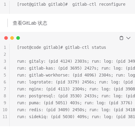
1
[root@gitlab gitlab]#  gitlab-ctl reconfigure
查看GitLab 状态
1
[root@code gitlab]# gitlab-ctl status
2
3
run: gitaly: (pid 4124) 2303s; run: log: (pid 349
4
run: gitlab-kas: (pid 3695) 2427s; run: log: (pid
5
run: gitlab-workhorse: (pid 4096) 2304s; run: log
6
run: logrotate: (pid 3379) 2456s; run: log: (pid 
7
run: nginx: (pid 4113) 2304s; run: log: (pid 3908
8
run: postgresql: (pid 3530) 2433s; run: log: (pid
9
run: puma: (pid 5051) 403s; run: log: (pid 3776) 
10
run: redis: (pid 3409) 2450s; run: log: (pid 3418
11
run: sidekiq: (pid 5030) 409s; run: log: (pid 381