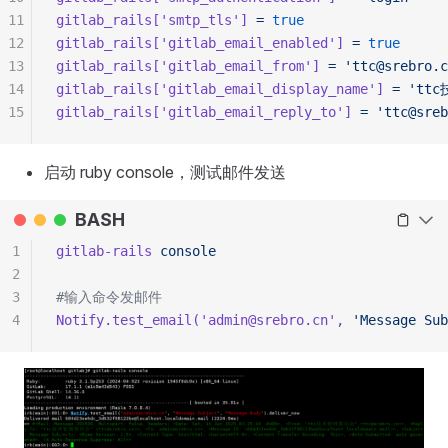
11
gitlab_rails[
'smtp_tls'
]
 =
 true
12
gitlab_rails[
'gitlab_email_enabled'
]
 =
 true
13
gitlab_rails[
'gitlab_email_from'
]
 =
 'ttc@srebro.c
14
gitlab_rails[
'gitlab_email_display_name'
]
 =
 'tt
15
gitlab_rails[
'gitlab_email_reply_to'
]
 =
 'ttc@sreb
启动 ruby console，测试邮件发送
BASH
1
gitlab-rails
 console
2
3
#输入命令发邮件
4
Notify.test_email(
'admin@srebro.cn'
,
 'Message Sub