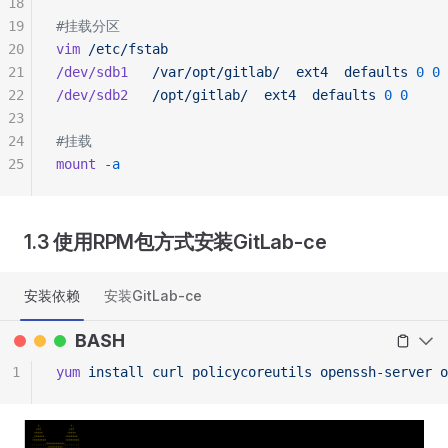
18
19
#挂载分区
20
vim
 /etc/fstab
21
/dev/sdb1
   /var/opt/gitlab/
  ext4
  defaults
 0
 0
22
/dev/sdb2
   /opt/gitlab/
  ext4
  defaults
 0
 0
23
24
#挂载
25
mount
 -a
1.3 使用RPM包方式安装GitLab-ce
安装依赖
安装GitLab-ce
BASH
1
yum
 install
 curl
 policycoreutils
 openssh-server
 o