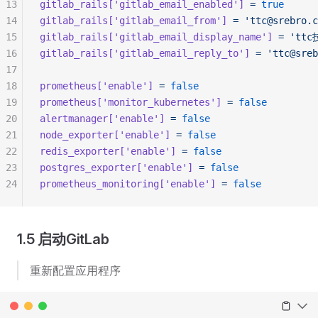
13
gitlab_rails[
'gitlab_email_enabled'
]
 =
 true
14
gitlab_rails[
'gitlab_email_from'
]
 =
 'ttc@srebro.c
15
gitlab_rails[
'gitlab_email_display_name'
]
 =
 'tt
16
gitlab_rails[
'gitlab_email_reply_to'
]
 =
 'ttc@sreb
17
18
prometheus[
'enable'
]
 =
 false
19
prometheus[
'monitor_kubernetes'
]
 =
 false
20
alertmanager[
'enable'
]
 =
 false
21
node_exporter[
'enable'
]
 =
 false
22
redis_exporter[
'enable'
]
 =
 false
23
postgres_exporter[
'enable'
]
 =
 false
24
prometheus_monitoring[
'enable'
]
 =
 false
1.5 启动GitLab
重新配置应用程序