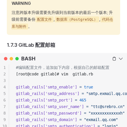
WARNING
注意跨版本升级需要先升级到当前版本的最后一个版本; 升
级前需要备份
,
,
配置文件
​​数据库（PostgreSQL）​
代码仓
。
库与附件​
1.7.3 GitLab 配置邮箱
BASH
1
#编辑配置文件，追加如下内容，根据自己的邮箱配置
2
[root@code gitlab]# vim  gitlab.rb
3
4
gitlab_rails[
'smtp_enable'
]
 =
 true
5
gitlab_rails[
'smtp_address'
]
 =
 "smtp.exmail.qq.co
6
gitlab_rails[
'smtp_port'
]
 =
 465
7
gitlab_rails[
'smtp_user_name'
]
 =
 "ttc@srebro.cn"
8
gitlab_rails[
'smtp_password'
]
 =
 "xxxxxxxxxxxxxh"
9
gitlab_rails[
'smtp_domain'
]
 =
 "exmail.qq.com"
10
gitlab_rails[
'smtp_authentication'
]
 =
 "login"