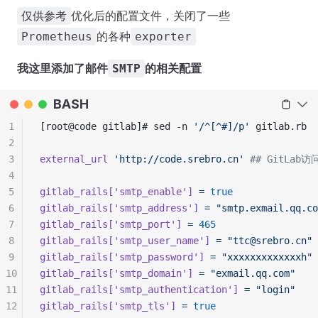
优化后的配置文件，关闭了一些
仅供参考
的各种
Prometheus
exporter
我这里添加了邮件
的相关配置
SMTP
BASH
1
[root@code gitlab]# sed -n 
'/^[^#]/p'
 gitlab.rb
2
3
external_url
 'http://code.srebro.cn'
 ## GitLab
4
5
gitlab_rails[
'smtp_enable'
]
 =
 true
6
gitlab_rails[
'smtp_address'
]
 =
 "smtp.exmail.qq.co
7
gitlab_rails[
'smtp_port'
]
 =
 465
8
gitlab_rails[
'smtp_user_name'
]
 =
 "ttc@srebro.cn"
9
gitlab_rails[
'smtp_password'
]
 =
 "xxxxxxxxxxxxxh"
10
gitlab_rails[
'smtp_domain'
]
 =
 "exmail.qq.com"
11
gitlab_rails[
'smtp_authentication'
]
 =
 "login"
12
gitlab_rails[
'smtp_tls'
]
 =
 true