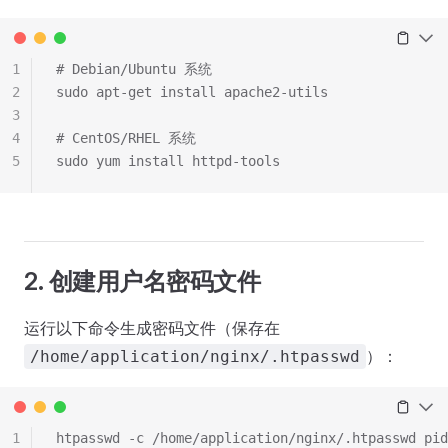
1
# Debian/Ubuntu 系统
2
sudo apt-get install apache2-utils
3
4
# CentOS/RHEL 系统
5
sudo yum install httpd-tools
2. 创建用户名密码文件
运行以下命令生成密码文件（保存在
）：
/home/application/nginx/.htpasswd
1
htpasswd -c /home/application/nginx/.htpasswd pid