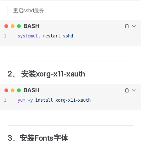
重启sshd服务
BASH
1
systemctl
 restart
 sshd
2、 安装xorg-x11-xauth
BASH
1
yum
 -y
 install
 xorg-x11-xauth
3、安装Fonts字体