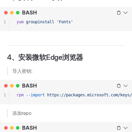
BASH
1
yum
 groupinstall
 'Fonts'
4、安装微软Edge浏览器
导入密钥:
BASH
1
rpm
 --import
 https://packages.microsoft.com/keys/
添加repo
BASH