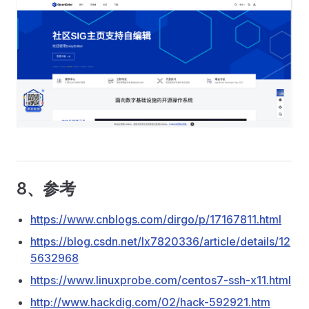
8、参考
https://www.cnblogs.com/dirgo/p/17167811.html
https://blog.csdn.net/lx7820336/article/details/12
5632968
https://www.linuxprobe.com/centos7-ssh-x11.html
http://www.hackdig.com/02/hack-592921.htm