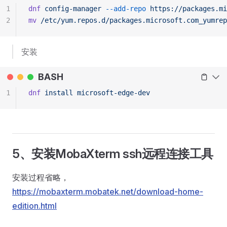
1
dnf
 config-manager
 --add-repo
 https://packages.mi
2
mv
 /etc/yum.repos.d/packages.microsoft.com_yumrep
安装
BASH
1
dnf
 install
 microsoft-edge-dev
5、安装MobaXterm ssh远程连接工具
安装过程省略，
https://mobaxterm.mobatek.net/download-home-
edition.html